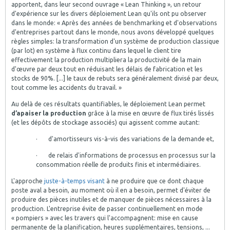
apportent, dans leur second ouvrage « Lean Thinking », un retour
d'expérience sur les divers déploiement Lean qu'ils ont pu observer
dans le monde: « Après des années de benchmarking et d'observations
d'entreprises partout dans le monde, nous avons développé quelques
règles simples: la transformation d'un système de production classique
(par lot) en système à flux continu dans lequel le client tire
effectivement la production multipliera la productivité de la main
d'œuvre par deux tout en réduisant les délais de fabrication et les
stocks de 90%. [...] le taux de rebuts sera généralement divisé par deux,
tout comme les accidents du travail. »
Au delà de ces résultats quantifiables, le déploiement Lean permet
d’apaiser la production
grâce à la mise en œuvre de flux tirés lissés
(et les dépôts de stockage associés) qui agissent comme autant:
· d'amortisseurs vis-à-vis des variations de la demande et,
· de relais d'informations de processus en processus sur la
consommation réelle de produits finis et intermédiaires.
L'approche
juste-à-temps visant
à ne produire que ce dont chaque
poste aval a besoin, au moment où il en a besoin, permet d'éviter de
produire des pièces inutiles et de manquer de pièces nécessaires à la
production. L'entreprise évite de passer continuellement en mode
« pompiers » avec les travers qui l'accompagnent: mise en cause
permanente de la planification, heures supplémentaires, tensions, ...