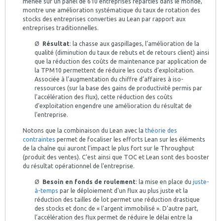
menée sur un panel de 610 entreprises réparties dans le monde,
montre une amélioration systématique du taux de rotation des
stocks des entreprises converties au Lean par rapport aux
entreprises traditionnelles.
Ø
Résultat
: la chasse aux gaspillages, l’amélioration de la
qualité (diminution du taux de rebuts et de retours client) ainsi
que la réduction des coûts de maintenance par application de
la TPM10 permettent de réduire les couts d’exploitation.
Associée à l’augmentation du chiffre d’affaires à iso-
ressources (sur la base des gains de productivité permis par
l’accélération des flux), cette réduction des coûts
d’exploitation engendre une amélioration du résultat de
l’entreprise.
Notons que la combinaison du Lean avec la
théorie des
contraintes
permet de focaliser les efforts Lean sur les éléments
de la chaîne qui auront l'impact le plus fort sur le Throughput
(produit des ventes). C'est ainsi que TOC et Lean sont des booster
du résultat opérationnel de l'entreprise.
Ø
Besoin en fonds de roulement
: la mise en place du
juste-
à-temps
par le déploiement d’un flux au plus juste et la
réduction des tailles de lot permet une réduction drastique
des stocks et donc de « l’argent immobilisé ». D’autre part,
l’accélération des flux permet de réduire le délai entre la