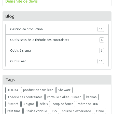
Demande de devis
Blog
Gestion de production
11
Outils issus de la théorie des contraintes
4
Outils 6 sigma
6
Outils Lean
11
Tags
JIDOKA
production sans lean
Shewart
Théorie des contraintes
formule d'Allen-Cuneen
kanban
flux tiré
6 sigma
délais
coup de fouet
méthode DBR
takt time
Chaîne critique
LSS
courbe d'expérience
Ohno