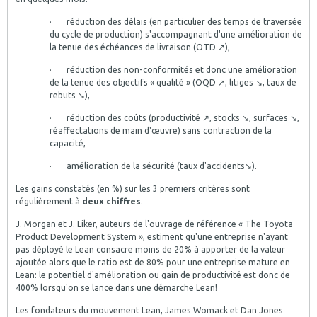
· réduction des délais (en particulier des temps de traversée
du cycle de production) s'accompagnant d'une amélioration de
la tenue des échéances de livraison (OTD ↗),
· réduction des non-conformités et donc une amélioration
de la tenue des objectifs « qualité » (OQD ↗, litiges ↘, taux de
rebuts ↘),
· réduction des coûts (productivité ↗, stocks ↘, surfaces ↘,
réaffectations de main d'œuvre) sans contraction de la
capacité,
· amélioration de la sécurité (taux d'accidents↘).
Les gains constatés (en %) sur les 3 premiers critères sont
régulièrement à
deux chiffres
.
J. Morgan et J. Liker, auteurs de l'ouvrage de référence « The Toyota
Product Development System », estiment qu'une entreprise n'ayant
pas déployé le Lean consacre moins de 20% à apporter de la valeur
ajoutée alors que le ratio est de 80% pour une entreprise mature en
Lean: le potentiel d'amélioration ou gain de productivité est donc de
400% lorsqu'on se lance dans une démarche Lean!
Les fondateurs du mouvement Lean, James Womack et Dan Jones